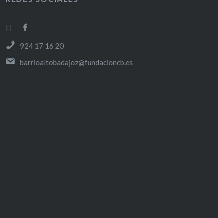
F
I
A
N
924 17 16 20
C
S
E
T
barrioaltobadajoz@fundacioncb.es
B
A
O
G
O
R
K
A
M