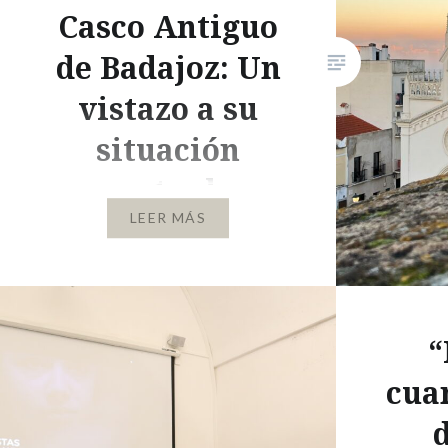
deteners
Casco Antiguo
escenari
de Badajoz: Un
casas…
vistazo a su
situación
actual
LEER MÁS
Badajoz y su desafío, una ciudad
impregnada de historia y
cultura, alberga un tesoro
arquitectónico en su casco
“
antiguo. Este distrito, testigo
cua
de siglos de transformaciones y
eventos, ha vivido un proceso