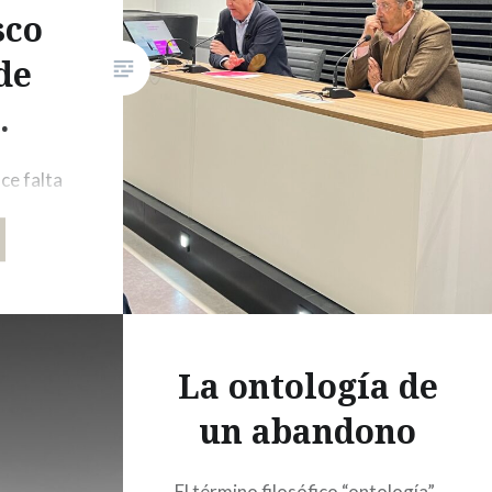
sco
trabajadores y visitantes han
expresado sus preocupaciones
de
sobre la falta de espacios de
.
estacionamiento, donde
reconocen que sí hay…
ce falta
de la
ncuentra
ciudad,
o si eres
te
idea de
La ontología de
iosa y
un abandono
 el
El término filosófico “ontología”