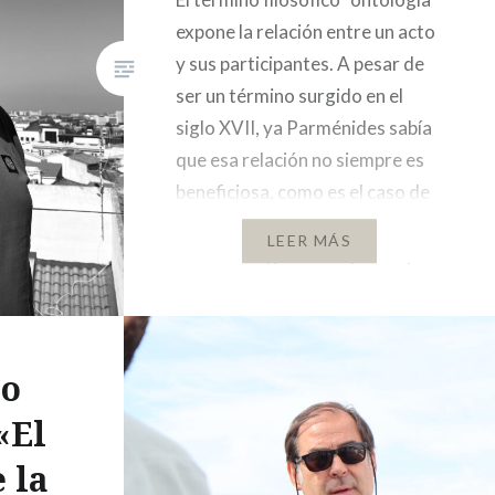
expone la relación entre un acto
y sus participantes. A pesar de
ser un término surgido en el
siglo XVII, ya Parménides sabía
que esa relación no siempre es
beneficiosa, como es el caso de
las instituciones y nuestro
LEER MÁS
Casco Antiguo. Cualquiera que
en un arrebato de melancolía
decida perderse por…
co
«El
 la