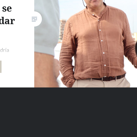
 se
dar
odría
cto que
tro
ido
sorado
sobre
tra zona
 hecho,
de los
tá