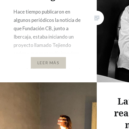
Hace tiempo publicaron en
algunos periódicos la noticia de
que Fundación CB, junto a
Ibercaja, estaba iniciando un
proyecto llamado Tejiendo
redes y que pretendía impulsar
el proceso de recuperación de la
LEER MÁS
zona del Casco Antiguo a través
de procesos comunitarios que
contribuyeran al fomento de la
convivencia ciudadana. En
La
Barrio Alto nos pareció que…
rea