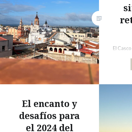
s
re
El Casco
ese luga
carácter 
icónico 
como pr
que uno 
callejon
El encanto y
diferent
desafíos para
bullicios
el 2024 del
donde el