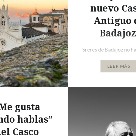
e. Pero en el mismo
nuevo Ca
o, puedes encontrar
Antiguo 
Badajoz
Si eres de Badajoz no ha
que hagamos un repaso 
LEER MÁS
situación en la que se e
el Casco Antiguo de la 
pero si no nos conoces, 
un pacense despistado, 
interesará hacerte una 
Me gusta
la realidad de esta prec
ndo hablas”
abandonada zona. Sobre
del Casco
barrio Los vecinos…