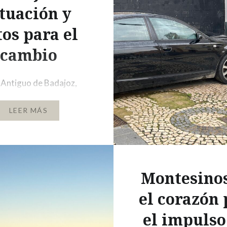
ituación y
tos para el
cambio
 Antiguo de Badajoz,
r mágico y con más
LEER MÁS
de la ciudad, un lugar
que encierra tana belleza
oblemáticas. A medida
deambula por sus
es, se encuentra con
Montesinos
es tabernas, plazas
el corazón 
as y rincones tranquilos
el impulso
 tiempo parece