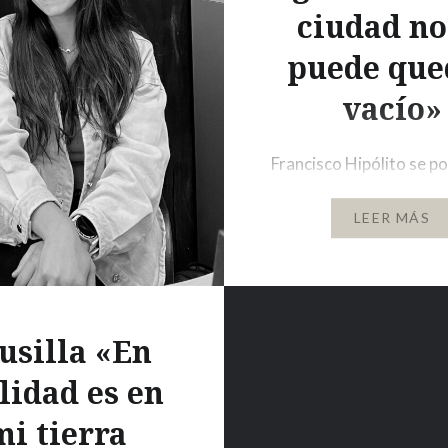
ciudad no
puede que
vacío»
Francisco Hipólito se p
decir que es un arquite
LEER MÁS
entiende y conoce nues
Casco Antiguo; ha dirig
numerosas obras y ase
en múltiples ocasiones 
construcciones en nues
usilla «En
favorita de Badajoz. De
lidad es en
en estos momentos uno 
mi tierra
proyectos en los que es