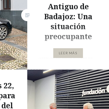
Antiguo de
Badajoz: Una
situación
preocupante
La encantadora atmósfera
LEER MÁS
histórica del casco antiguo de
Badajoz ha sido elogiada por
sus callejones empedrados,
arquitectura antigua y situación
 22,
única. Sin embargo, la belleza del
lugar se enfrenta a una
para
problemática cotidiana: el
 del
aparcamiento. Residentes,