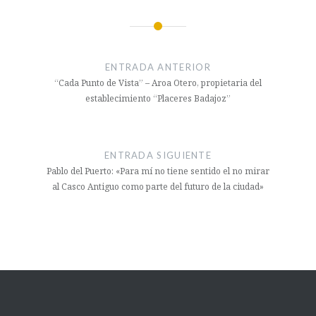
Navegación
de
ENTRADA ANTERIOR
entradas
“Cada Punto de Vista” – Aroa Otero, propietaria del
establecimiento “Placeres Badajoz”
ENTRADA SIGUIENTE
Pablo del Puerto: «Para mí no tiene sentido el no mirar
al Casco Antiguo como parte del futuro de la ciudad»