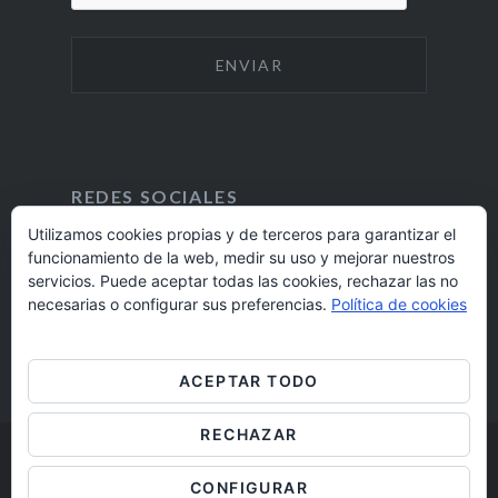
REDES SOCIALES
Utilizamos cookies propias y de terceros para garantizar el
funcionamiento de la web, medir su uso y mejorar nuestros
F
I
servicios. Puede aceptar todas las cookies, rechazar las no
A
N
924 17 16 20
necesarias o configurar sus preferencias.
Política de cookies
C
S
E
T
barrioaltobadajoz@fundacioncb.es
B
A
ACEPTAR TODO
O
G
O
R
RECHAZAR
K
A
M
Barrio Alto Badajoz © 2019
CONFIGURAR
Aviso legal
/
Cookies