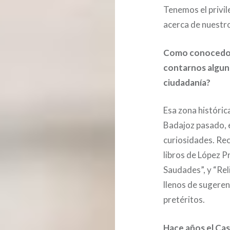
Tenemos el privil
acerca de nuestro
Como conocedor 
contarnos algun
ciudadanía?
Esa zona históric
Badajoz pasado, e
curiosidades. Rec
libros de López 
Saudades”, y “Rel
llenos de sugeren
pretérit
Hace años el Casc