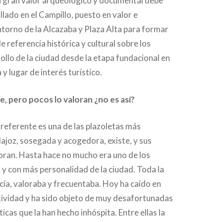
u gran valor arqueológico y documental debe
llado en el Campillo, puesto en valor e
ntorno de la Alcazaba y Plaza Alta para formar
e referencia histórica y cultural sobre los
ollo de la ciudad desde la etapa fundacional en
 lugar de interés turístico.
e, pero pocos lo valoran ¿no es así?
referente es una de las plazoletas más
ajoz, sosegada y acogedora, existe, y sus
oran. Hasta hace no mucho era uno de los
 y con más personalidad de la ciudad. Toda la
cía, valoraba y frecuentaba. Hoy ha caído en
ctividad y ha sido objeto de muy desafortunadas
icas que la han hecho inhóspita. Entre ellas la