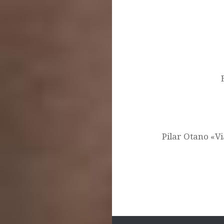
Navegación
de
entradas
Pilar Otano «V