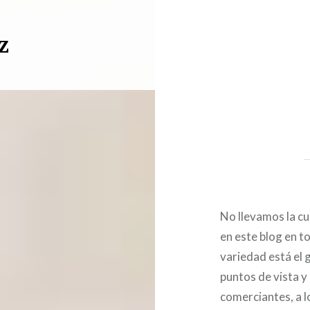
z
No llevamos la c
en este blog en t
variedad está el 
puntos de vista 
comerciantes, a l