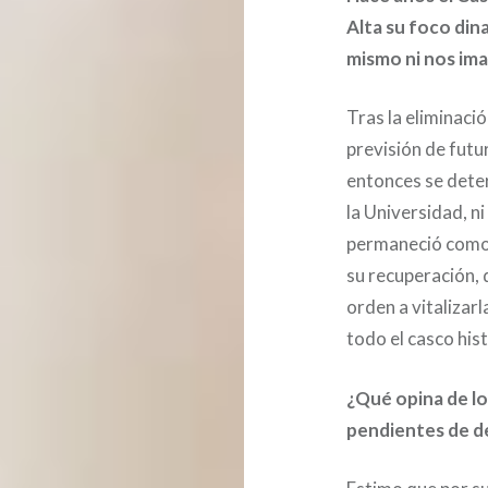
Alta su foco din
mismo ni nos im
Tras la eliminaci
previsión de futu
entonces se deter
la Universidad, n
permaneció como
su recuperación, 
orden a vitalizar
todo el casco his
¿Qué opina de l
pendientes de de