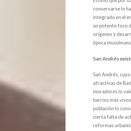
Estimo que por s
conservarse lo ha
integrado en el e
un potente foco d
orígenes y desarr
época musulmana y
San Andrés exist
San Andrés, cuyo 
atractivas de Bad
moradores lo val
barrios más vivos
población lo cono
cierta falta de a
reformas urbaníst