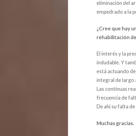
eliminación del a
empedrado a la p
¿Cree que hay u
rehabilitación d
El interés y la pr
indudable. Y tamb
está actuando de
integral de largo 
Las continuas rea
frecuencia de fal
De ahí su falta de
Muchas gracias.