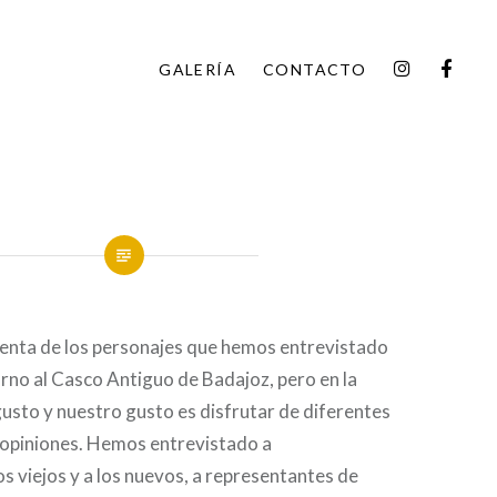
INSTAGR
FAC
GALERÍA
CONTACTO
uenta de los personajes que hemos entrevistado
orno al Casco Antiguo de Badajoz, pero en la
gusto y nuestro gusto es disfrutar de diferentes
y opiniones. Hemos entrevistado a
os viejos y a los nuevos, a representantes de