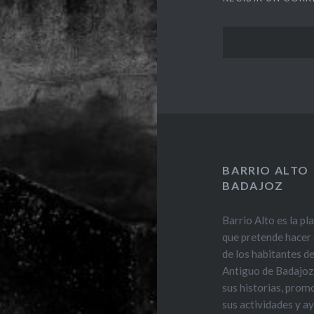
BARRIO ALTO
BADAJOZ
Barrio Alto es la p
que pretende hacer 
de los habitantes d
Antiguo de Badajo
sus historias, pro
sus actividades y a