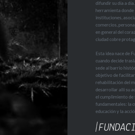
difundir su día a día
herramienta donde 
instituciones, asoci
comercios, personaj
en general del cora
ciudad cobre prota
Esta idea nace de 
cuando decide trasl
sede al barrio histó
objetivo de facilitar
rehabilitación del 
desarrollar allí su 
el cumplimiento de 
fundamentales: la cu
educación y la acció