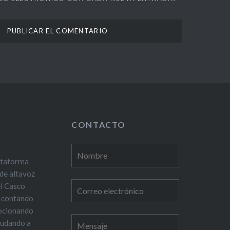
CONTACTO
lataforma
de altavoz
el Casco
z contando
mocionando
yudando a