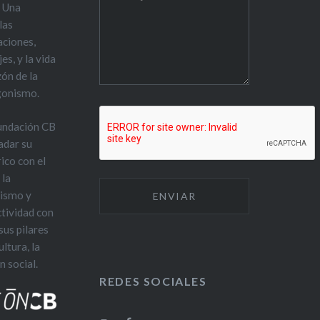
. Una
las
aciones,
es, y la vida
zón de la
gonismo.
Fundación CB
adar su
rico con el
 la
mismo y
actividad con
sus pilares
ltura, la
n social.
REDES SOCIALES