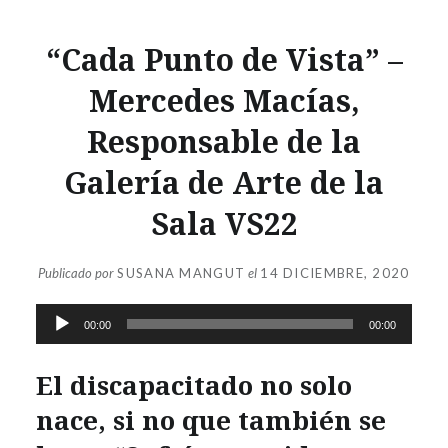
“Cada Punto de Vista” –
Mercedes Macías,
Responsable de la
Galería de Arte de la
Sala VS22
Publicado por
SUSANA MANGUT
el
14 DICIEMBRE, 2020
Reproductor
00:00
00:00
de
audio
El discapacitado no solo
nace, si no que también se