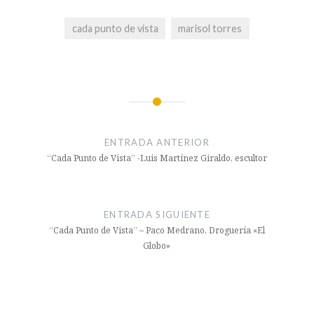
cada punto de vista
marisol torres
Navegación
de
ENTRADA ANTERIOR
entradas
“Cada Punto de Vista” -Luis Martínez Giraldo, escultor
ENTRADA SIGUIENTE
“Cada Punto de Vista” – Paco Medrano, Droguería «El
Globo»