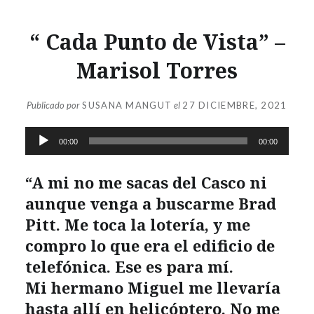
“ Cada Punto de Vista” –
Marisol Torres
Publicado por
SUSANA MANGUT
el
27 DICIEMBRE, 2021
Reproductor
00:00
00:00
de
audio
“A mi no me sacas del Casco ni
aunque venga a buscarme Brad
Pitt. Me toca la lotería, y me
compro lo que era el edificio de
telefónica. Ese es para mí.
Mi hermano Miguel me llevaría
hasta allí en helicóptero. No me