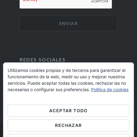
REDES SOCIALES
Utilizamos cookies propias y de terceros para garantizar el
funcionamiento de la web, medir su uso y mejorar nuestros
F
I
servicios. Puede aceptar todas las cookies, rechazar las no
A
N
924 17 16 20
necesarias o configurar sus preferencias.
Política de cookies
C
S
E
T
barrioaltobadajoz@fundacioncb.es
B
A
ACEPTAR TODO
O
G
O
R
RECHAZAR
K
A
M
Barrio Alto Badajoz © 2019