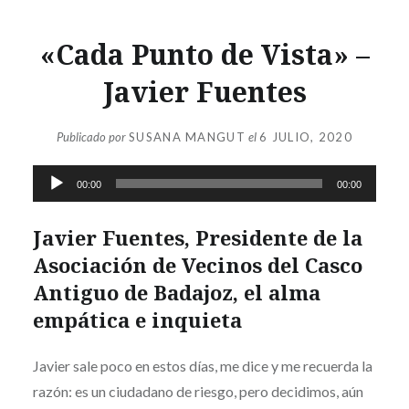
«Cada Punto de Vista» –
Javier Fuentes
Publicado por
SUSANA MANGUT
el
6 JULIO, 2020
Reproductor
00:00
00:00
de
audio
Javier Fuentes, Presidente de la
Asociación de Vecinos del Casco
Antiguo de Badajoz, el alma
empática e inquieta
Javier sale poco en estos días, me dice y me recuerda la
razón: es un ciudadano de riesgo, pero decidimos, aún