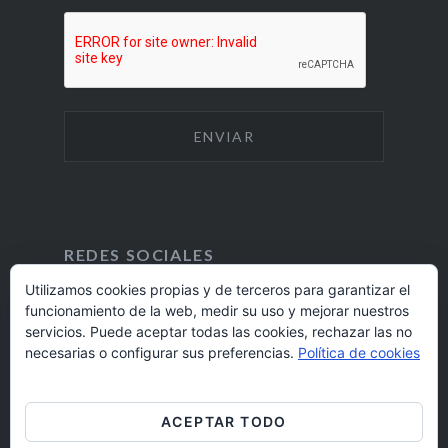
REDES SOCIALES
Utilizamos cookies propias y de terceros para garantizar el
funcionamiento de la web, medir su uso y mejorar nuestros
F
I
servicios. Puede aceptar todas las cookies, rechazar las no
A
N
924 17 16 20
necesarias o configurar sus preferencias.
Política de cookies
C
S
E
T
barrioaltobadajoz@fundacioncb.es
B
A
ACEPTAR TODO
O
G