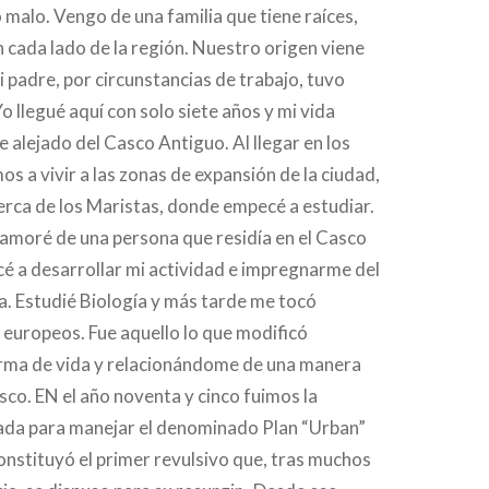
 malo. Vengo de una familia que tiene raíces,
 cada lado de la región. Nuestro origen viene
i padre, por circunstancias de trabajo, tuvo
o llegué aquí con solo siete años y mi vida
alejado del Casco Antiguo. Al llegar en los
os a vivir a las zonas de expansión de la ciudad,
rca de los Maristas, donde empecé a estudiar.
amoré de una persona que residía en el Casco
é a desarrollar mi actividad e impregnarme del
. Estudié Biología y más tarde me tocó
europeos. Fue aquello lo que modificó
rma de vida y relacionándome de una manera
asco. EN el año noventa y cinco fuimos la
da para manejar el denominado Plan “Urban”
constituyó el primer revulsivo que, tras muchos