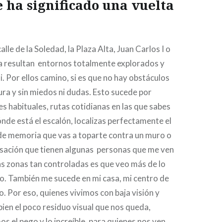
 ha significado una vuelta
calle de la Soledad, la Plaza Alta, Juan Carlos I o
ña resultan entornos totalmente explorados y
. Por ellos camino, si es que no hay obstáculos
ura y sin miedos ni dudas. Esto sucede por
es habituales, rutas cotidianas en las que sabes
ónde está el escalón, localizas perfectamente el
 de memoria que vas a toparte contra un muro o
nsación que tienen algunas personas que me ven
as zonas tan controladas es que veo más de lo
o. También me sucede en mi casa, mi centro de
o. Por eso, quienes vivimos con baja visión y
en el poco residuo visual que nos queda,
 el pego y lo increíble, para quienes nos ven