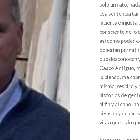
solo un rato, nada
esa sentencia tan
incierta e injusta
consciente de lo 
así como poder ex
deberían permitir
que desconocen y
Casco Antiguo, m
la pienso, me cab
misma, respiro y 
historias de gent
al fin y al cabo, 
piensan y no míos
vista que es lo qu
Pronto me ponen u