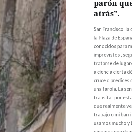
parón que
atrás”.
San Francisco, la 
la Plaza de Espa
conocidos para mi
imprevistos , seg
tratarse de lugar
a ciencia cierta d
cruce o predices
una farola. La se
transitar por est
que realmente ve
trabajo o mi barri
usamos mucho y bi
digamos que damos