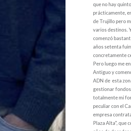
que no hay quinto
prácticamente, en
de Trujillo pero m
varios destinos. Y
comenzó bastante 
años setenta fuim
concretamente ce
Pero luego me en
Antiguo y comenc
ADN de esta zona
gestionar fondos 
totalmente mi fo
peculiar con el C
empresa contrata
Plaza Alta”, que 