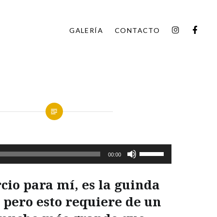
INSTAGR
FAC
GALERÍA
CONTACTO
Utiliza
00:00
las
teclas
rcio para mí, es la guinda
de
l pero esto requiere de un
flecha