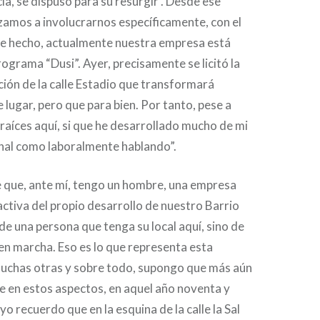
a, se dispuso para su resurgir . Desde ese
amos a involucrarnos específicamente, con el
e hecho, actualmente nuestra empresa está
ograma “Dusi”. Ayer, precisamente se licitó la
ión de la calle Estadio que transformará
 lugar, pero que para bien. Por tanto, pese a
raíces aquí, si que he desarrollado mucho de mi
onal como laboralmente hablando”.
 que, ante mí, tengo un hombre, una empresa
ctiva del propio desarrollo de nuestro Barrio
 de una persona que tenga su local aquí, sino de
 en marcha. Eso es lo que representa esta
chas otras y sobre todo, supongo que más aún
e en estos aspectos, en aquel año noventa y
 yo recuerdo que en la esquina de la calle la Sal