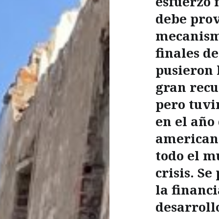
esfuerzo
debe prov
mecanismo
finales d
pusieron 
gran recu
pero tuvi
en el año
americano
todo el m
crisis. Se
la financ
desarroll