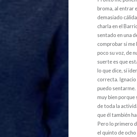
broma, al entrar 
demasiado cálida.
charla en el Barr
sentado en una de
comprobar si me 
poco su voz, de n
suerte es que es
lo que dice, sí ide
correcta. Ignacio
puedo sentarme.
muy bien porque s
de toda la activi
que él también h
Pero lo primero d
el quinto de ocho