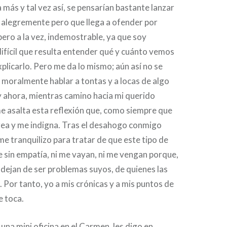
 más y tal vez así, se pensarían bastante lanzar
 alegremente pero que llega a ofender por
 pero a la vez, indemostrable, ya que soy
difícil que resulta entender qué y cuánto vemos
plicarlo. Pero me da lo mismo; aún así no se
 moralmente hablar a tontas y a locas de algo
 ahora, mientras camino hacia mi querido
e asalta esta reflexión que, como siempre que
rea y me indigna. Tras el desahogo conmigo
me tranquilizo para tratar de que este tipo de
e sin empatía, ni me vayan, ni me vengan porque,
no dejan de ser problemas suyos, de quienes las
. Por tanto, yo a mis crónicas y a mis puntos de
e toca.
na mini oficina en el Carmen, les digo en