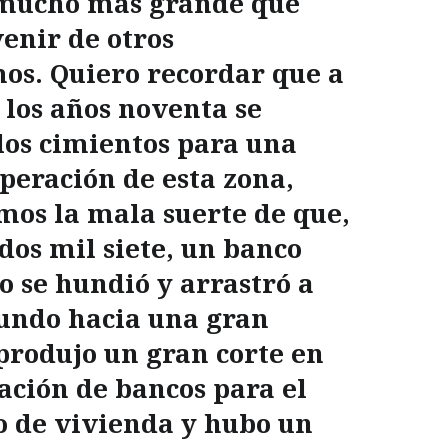
 mucho más grande que
arriba/abajo
enir de otros
para
s. Quiero recordar que a
aumentar
o
e los años noventa se
disminuir
los cimientos para una
el
peración de esta zona,
volumen.
mos la mala suerte de que,
 dos mil siete, un banco
 se hundió y arrastró a
undo hacia una gran
 produjo un gran corte en
iación de bancos para el
o de vivienda y hubo un