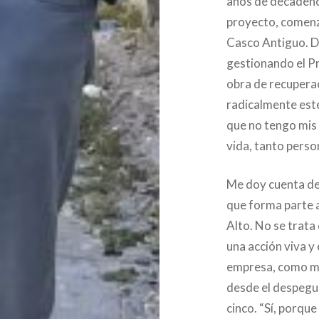
años de decadenci
proyecto, comenz
Casco Antiguo. D
gestionando el Pr
obra de recuperac
radicalmente este
que no tengo mis 
vida, tanto pers
Me doy cuenta de
que forma parte a
Alto. No se trata
una acción viva y
empresa, como mu
desde el despegu
cinco. “Sí, porque