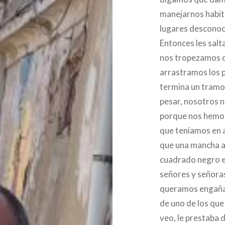
manejarnos habi
lugares desconoc
Entonces les sal
nos tropezamos c
arrastramos los 
termina un tramo
pesar, nosotros 
porque nos hemos
que teníamos en a
que una mancha am
cuadrado negro en
señores y señora
queramos engañar
de uno de los qu
veo, le prestaba 