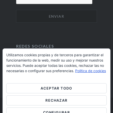
REDES SOCIALES
Utilizamos cookies propias y de terceros para garantizar el
funcionamiento de la web, medir su uso y mejorar nuestros
F
I
servicios. Puede aceptar todas las cookies, rechazar las no
A
N
924 17 16 20
necesarias o configurar sus preferencias.
Política de cookies
C
S
E
T
barrioaltobadajoz@fundacioncb.es
B
A
ACEPTAR TODO
O
G
O
R
RECHAZAR
K
A
M
Barrio Alto Badajoz © 2019
CONFIGURAR