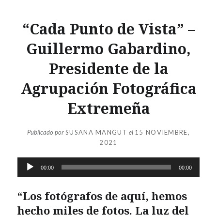
“Cada Punto de Vista” –
Guillermo Gabardino,
Presidente de la
Agrupación Fotográfica
Extremeña
Publicado por
SUSANA MANGUT
el
15 NOVIEMBRE,
2021
Reproductor
00:00
00:00
de
audio
“Los fotógrafos de aquí, hemos
hecho miles de fotos. La luz del