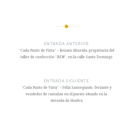
Navegación
de
ENTRADA ANTERIOR
entradas
“Cada Punto de Vista” – Renata Almeida, propietaria del
taller de confección “REN”, en la calle Santo Domingo
ENTRADA SIGUIENTE
“Cada Punto de Vista” – Félix Sansegundo, feriante y
vendedor de castañas en el puesto situado en la
Avenida de Huelva