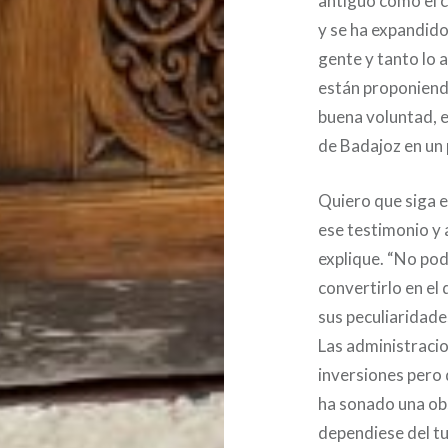
antiguo como el 
y se ha expandido
gente y tanto lo 
están proponiend
buena voluntad, e
de Badajoz en un
Quiero que siga e
ese testimonio y a
explique. “No pod
convertirlo en el
sus peculiaridad
Las administraci
inversiones pero 
ha sonado una obs
dependiese del t