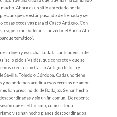
corazón de una ciudad que, además ha cambiado
 mucho. Ahora es un sitio apreciado por la
aprecian que se están pasando de frenada y se
o cosas excesivas para el Casco Antiguo. Con
so sí, pero no podemos convertir el Barrio Alto
 parque temático”.
n esa línea y escuchar toda la contundencia de
sí se lo pido a Valdés, que concrete y que se
emos creer en un Casco Antiguo ficticio y
 de Sevilla, Toledo o Córdoba. Cada uno tiene
es y no podemos acudir a esos excesos de amor.
ones han prescindido de Badajoz. Se han hecho
descoordinadas y sin un fin común. De repente
esión que es el turismo; como si todo
urismo y se han hecho planes descoordinados