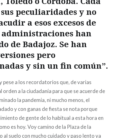
a, Toledo o Córdoba. Cada
arriba/abajo
 sus peculiaridades y no
para
cudir a esos excesos de
aumentar
o
 administraciones han
disminuir
do de Badajoz. Se han
el
ersiones pero
volumen.
nadas y sin un fin común”.
y pese a los recordatorios que, de varias
l orden a la ciudadanía para que se acuerde de
rminado la pandemia, ni mucho menos, el
dado y con ganas de fiesta se nota porque
iento de gente de lo habitual a esta hora en
 como es hoy. Voy camino de la Plaza de la
 al suelo con mucho cuidado y paso lento ya