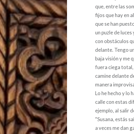
que, entre las so
fijos que hay en a
que se han puesto
un puzle de luce
con obstáculos q
delante. Tengo un
baja visión y me 
fuera ciega total,
camine delante d
manera improvisad
Lo he hecho y lo
calle con estas di
ejemplo, al salir 
“Susana, estás sa
a veces me dan ga