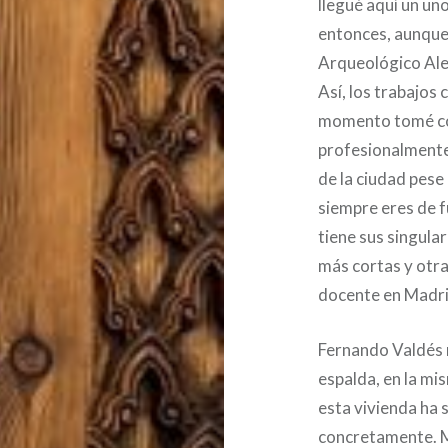
llegué aquí un un
entonces, aunque 
Arqueológico Ale
Así, los trabajos
momento tomé co
profesionalmente
de la ciudad pese
siempre eres de f
tiene sus singula
más cortas y otr
docente en Madri
Fernando Valdés 
espalda, en la mi
esta vivienda ha s
concretamente. 