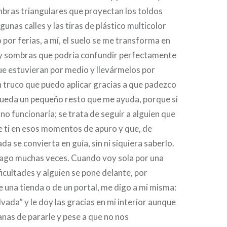
mbras triangulares que proyectan los toldos
lgunas calles y las tiras de plástico multicolor
 por ferias, a mí, el suelo se me transforma en
s y sombras que podría confundir perfectamente
ue estuvieran por medio y llevármelos por
 truco que puedo aplicar gracias a que padezco
queda un pequeño resto que me ayuda, porque si
 no funcionaría; se trata de seguir a alguien que
e ti en esos momentos de apuro y que, de
a se convierta en guía, sin ni siquiera saberlo.
 hago muchas veces. Cuando voy sola por una
ficultades y alguien se pone delante, por
de una tienda o de un portal, me digo a mi misma:
lvada” y le doy las gracias en mi interior aunque
nas de pararle y pese a que no nos