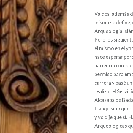
Valdés, además d
mismo se define, 
Arqueología Islá
Pero los siguiente
él mismo en el ya
hace esperar por
paciencia con que
permiso para emp
carrera y pasé un
realizar el Servici
Alcazaba de Badaj
franquismo querí
y yo dije que sí.
Arqueológicas que