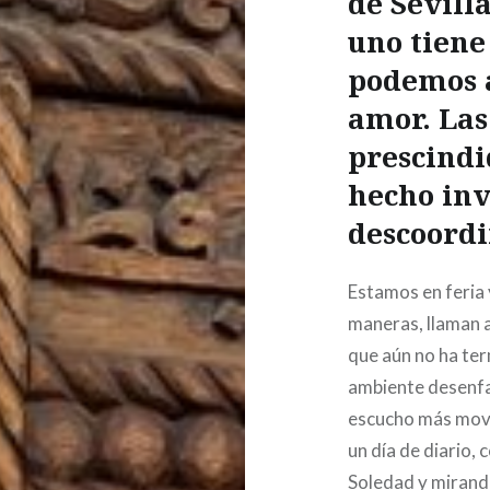
de Sevill
uno tiene
podemos a
amor. Las
prescindi
hecho inv
descoordi
Estamos en feria 
maneras, llaman a
que aún no ha te
ambiente desenfa
escucho más movim
un día de diario,
Soledad y mirando