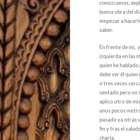
conozcamos, expli
buena obra del dí
empezar a hacerlo.
saber.
En frente de mi, y
izquierda en las 
quien he hablado 
debe ser él quien
o tres veces cerc
sentado pero no s
aplico otro de mi
unos pocos metro
pasado ya otras v
fin y tras el sal
charla.