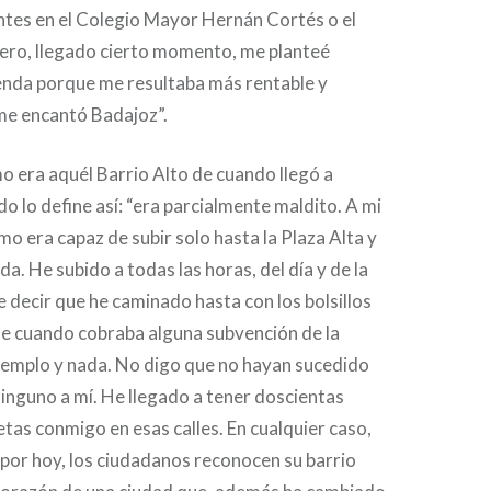
ntes en el Colegio Mayor Hernán Cortés o el
pero, llegado cierto momento, me planteé
enda porque me resultaba más rentable y
e encantó Badajoz”.
 era aquél Barrio Alto de cuando llegó a
o lo define así: “era parcialmente maldito. A mi
o era capaz de subir solo hasta la Plaza Alta y
a. He subido a todas las horas, del día y de la
 decir que he caminado hasta con los bolsillos
de cuando cobraba alguna subvención de la
ejemplo y nada. No digo que no hayan sucedido
ninguno a mí. He llegado a tener doscientas
etas conmigo en esas calles. En cualquier caso,
 por hoy, los ciudadanos reconocen su barrio