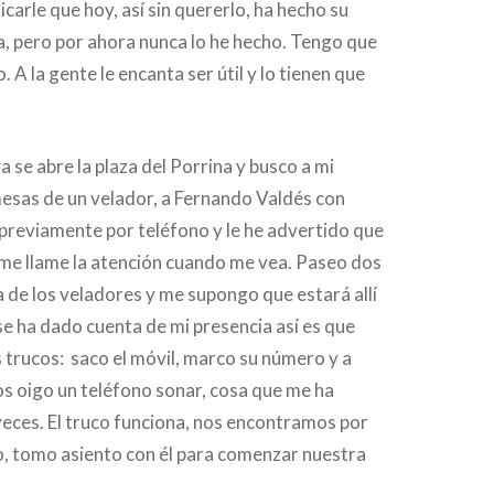
carle que hoy, así sin quererlo, ha hecho su
a, pero por ahora nunca lo he hecho. Tengo que
 A la gente le encanta ser útil y lo tienen que
a se abre la plaza del Porrina y busco a mi
mesas de un velador, a Fernando Valdés con
previamente por teléfono y le he advertido que
 me llame la atención cuando me vea. Paseo dos
a de los veladores y me supongo que estará allí
e ha dado cuenta de mi presencia así es que
s trucos: saco el móvil, marco su número y a
s oigo un teléfono sonar, cosa que me ha
eces. El truco funciona, nos encontramos por
udo, tomo asiento con él para comenzar nuestra