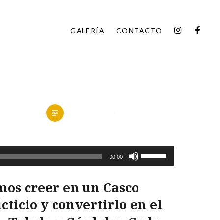
INSTAGR
FAC
GALERÍA
CONTACTO
Utiliza
00:00
las
teclas
os creer en un Casco
de
cticio y convertirlo en el
flecha