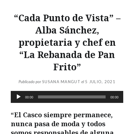
“Cada Punto de Vista” –
Alba Sánchez,
propietaria y chef en
“La Rebanada de Pan
Frito”
Publicado por
SUSANA MANGUT
el
5 JULIO, 2021
Reproductor
00:00
00:00
de
audio
“El Casco siempre permanece,
nunca pasa de moda y todos
somos responsables de alguna