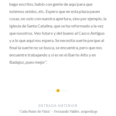
hago escritos, hablo con gente de aquí para que
estemos unidos, etc. Espero que en esta plaza pasen
cosas, no solo con nuestra apertura, sino por ejemplo, la
Iglesia de Santa Catalina, que se ha reformado a la vez
que nosotros. Veo futuro y del bueno al Casco Antiguo
y a lo que aquí nos espera. Se necesita suerte porque al
final la suerte no se busca, se encuentra, pero que nos
encuentre trabajando y si es en el Barrio Alto y en
Badajoz, pues mejor”.
Navegación
de
ENTRADA ANTERIOR
entradas
“Cada Punto de Vista” – Fernando Valdés, arqueólogo