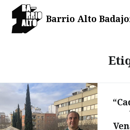
Saltar
al
Barrio Alto Badajo
contenido
Eti
“Ca
Ven