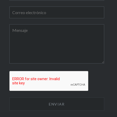
rabaja en las
iones del Casco
y tú eres la periodista
ibe crónicas para el