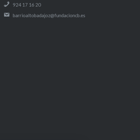
A
N
924 17 16 20
C
S
E
T
barrioaltobadajoz@fundacioncb.es
B
A
O
G
O
R
K
A
M