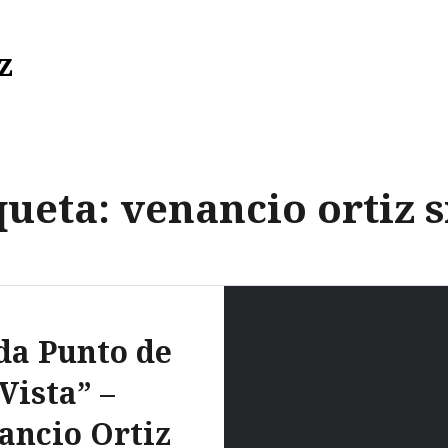
z
queta:
venancio ortiz s
da Punto de
Vista” –
ancio Ortiz