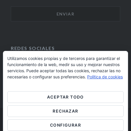
REDES SOCIALES
Utilizamos cookies propias y de terceros para garantizar el
funcionamiento de la web, medir su uso y mejorar nuestros
F
I
servicios. Puede aceptar todas las cookies, rechazar las no
A
N
924 17 16 20
necesarias o configurar sus preferencias.
Política de cookies
C
S
E
T
barrioaltobadajoz@fundacioncb.es
B
A
ACEPTAR TODO
O
G
O
R
RECHAZAR
K
A
M
Barrio Alto Badajoz © 2019
CONFIGURAR
Aviso legal
/
Cookies