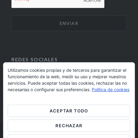
REDES SOCIALES
Utilizamos cookies propias y de terceros para garantizar el
funcionamiento de la web, medir su uso y mejorar nuestros
F
I
servicios. Puede aceptar todas las cookies, rechazar las no
A
N
924 17 16 20
necesarias o configurar sus preferencias.
Política de cookies
C
S
E
T
barrioaltobadajoz@fundacioncb.es
B
A
ACEPTAR TODO
O
G
O
R
RECHAZAR
K
A
M
Barrio Alto Badajoz © 2019