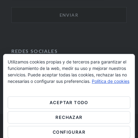
REDES SOCIALES
Utilizamos cookies propias y de terceros para garantizar el
funcionamiento de la web, medir su uso y mejorar nuestros
F
I
servicios. Puede aceptar todas las cookies, rechazar las no
A
N
924 17 16 20
necesarias o configurar sus preferencias.
Política de cookies
C
S
E
T
barrioaltobadajoz@fundacioncb.es
B
A
ACEPTAR TODO
O
G
O
R
RECHAZAR
K
A
M
Barrio Alto Badajoz © 2019
CONFIGURAR
Aviso legal
/
Cookies