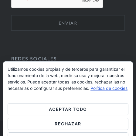
REDES SOCIALES
Utilizamos cookies propias y de terceros para garantizar el
funcionamiento de la web, medir su uso y mejorar nuestros
F
I
servicios. Puede aceptar todas las cookies, rechazar las no
A
N
924 17 16 20
necesarias o configurar sus preferencias.
Política de cookies
C
S
E
T
barrioaltobadajoz@fundacioncb.es
B
A
ACEPTAR TODO
O
G
O
R
RECHAZAR
K
A
M
Barrio Alto Badajoz © 2019