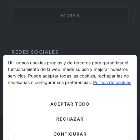
REDES SOCIALES
Utilizamos cookies propias y de terceros para garantizar el
funcionamiento de la web, medir su uso y mejorar nuestros
F
I
servicios. Puede aceptar todas las cookies, rechazar las no
A
N
924 17 16 20
necesarias o configurar sus preferencias.
Política de cookies
C
S
E
T
barrioaltobadajoz@fundacioncb.es
B
A
ACEPTAR TODO
O
G
O
R
RECHAZAR
K
A
M
Barrio Alto Badajoz © 2019
CONFIGURAR
Aviso legal
/
Cookies