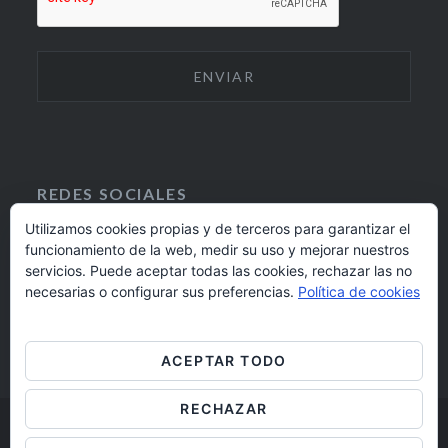
REDES SOCIALES
Utilizamos cookies propias y de terceros para garantizar el
funcionamiento de la web, medir su uso y mejorar nuestros
F
I
servicios. Puede aceptar todas las cookies, rechazar las no
A
N
924 17 16 20
necesarias o configurar sus preferencias.
Política de cookies
C
S
E
T
barrioaltobadajoz@fundacioncb.es
B
A
ACEPTAR TODO
O
G
O
R
RECHAZAR
K
A
M
Barrio Alto Badajoz © 2019