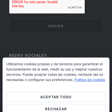
REDES SOCIALES
Utilizamos cookies propias y de terceros para garantizar el
funcionamiento de la web, medir su uso y mejorar nuestros
F
I
servicios. Puede aceptar todas las cookies, rechazar las no
A
N
924 17 16 20
necesarias o configurar sus preferencias.
Política de cookies
C
S
E
T
barrioaltobadajoz@fundacioncb.es
B
A
ACEPTAR TODO
O
G
O
R
RECHAZAR
K
A