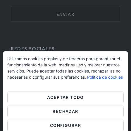
REDES SOCIALES
Utilizamos cookies propias y de terceros para garantizar el
funcionamiento de la web, medir su uso y mejorar nuestros
F
I
servicios. Puede aceptar todas las cookies, rechazar las no
A
N
924 17 16 20
necesarias o configurar sus preferencias.
Política de cookies
C
S
E
T
barrioaltobadajoz@fundacioncb.es
B
A
ACEPTAR TODO
O
G
O
R
RECHAZAR
K
A
M
Barrio Alto Badajoz © 2019
CONFIGURAR
Aviso legal
/
Cookies