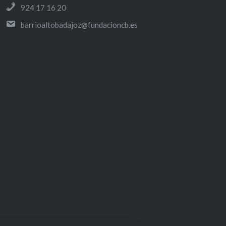
A
N
924 17 16 20
C
S
E
T
barrioaltobadajoz@fundacioncb.es
B
A
O
G
O
R
K
A
M