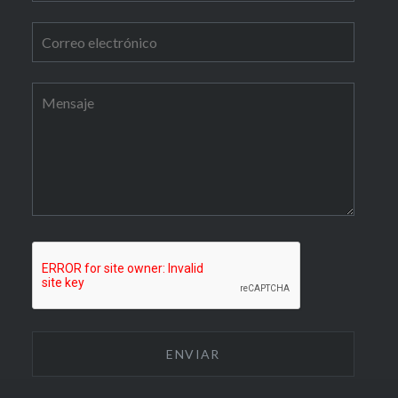
 vienen desde todos los
 a comprarme. Tengo
to más allá, hacia la
del Corte Inglés pero