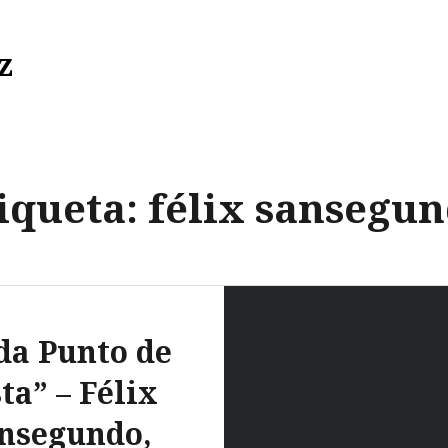
z
iqueta:
félix sansegu
da Punto de
ta” – Félix
nsegundo,