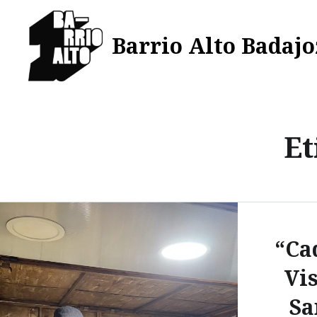
Saltar
al
Barrio Alto Badajo
contenido
Et
“Ca
Vis
Sa