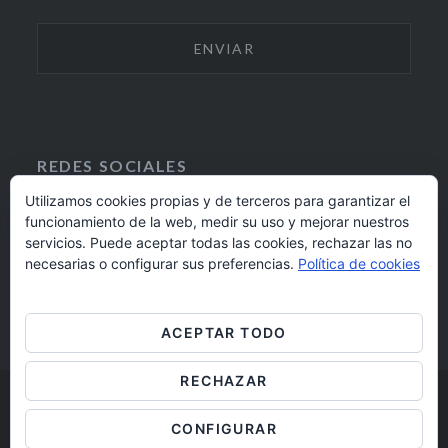
REDES SOCIALES
Utilizamos cookies propias y de terceros para garantizar el
funcionamiento de la web, medir su uso y mejorar nuestros
F
I
servicios. Puede aceptar todas las cookies, rechazar las no
A
N
924 17 16 20
necesarias o configurar sus preferencias.
Política de cookies
C
S
E
T
barrioaltobadajoz@fundacioncb.es
B
A
ACEPTAR TODO
O
G
O
R
RECHAZAR
K
A
M
Barrio Alto Badajoz © 2019
CONFIGURAR
Aviso legal
/
Cookies