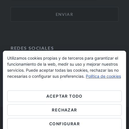
REDES SOCIALES
Utilizamos cookies propias y de terceros para garantizar el
funcionamiento de la web, medir su uso y mejorar nuestros
F
I
servicios. Puede aceptar todas las cookies, rechazar las no
A
N
924 17 16 20
necesarias o configurar sus preferencias.
Política de cookies
C
S
E
T
barrioaltobadajoz@fundacioncb.es
B
A
ACEPTAR TODO
O
G
O
R
RECHAZAR
K
A
M
Barrio Alto Badajoz © 2019
CONFIGURAR
Aviso legal
/
Cookies