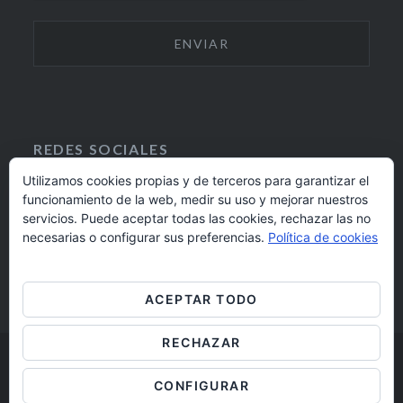
REDES SOCIALES
Utilizamos cookies propias y de terceros para garantizar el
funcionamiento de la web, medir su uso y mejorar nuestros
F
I
servicios. Puede aceptar todas las cookies, rechazar las no
A
N
924 17 16 20
necesarias o configurar sus preferencias.
Política de cookies
C
S
E
T
barrioaltobadajoz@fundacioncb.es
B
A
ACEPTAR TODO
O
G
O
R
RECHAZAR
K
A
M
Barrio Alto Badajoz © 2019
CONFIGURAR
Aviso legal
/
Cookies